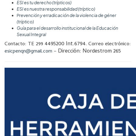
ESI es tu derecho (trípticos)
ESI es nuestra responsabilidad (tríptico)
revención y erradicación de la violencia de géner
P
(tríptico)
Guía para el desarrollo institucional de la Educación
Sexual Integral
4495200 Int.6794
Contacto: TE 299
. Correo electrónico:
Dirección: Nordestrom 265
esicpenqn@gmail.com
–