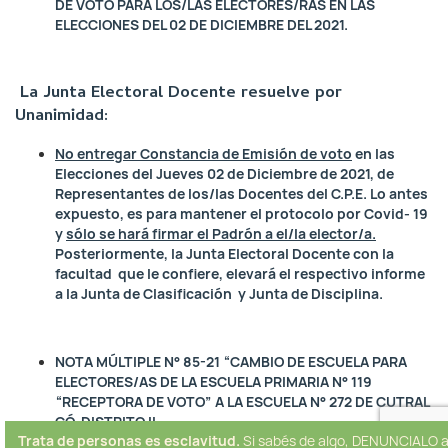
DE VOTO PARA LOS/LAS ELECTORES/RAS EN LAS
ELECCIONES DEL 02 DE DICIEMBRE DEL 2021.
La Junta Electoral Docente resuelve por
Unanimidad:
No entregar Constancia de Emisión de voto
en las
Elecciones del Jueves 02 de Diciembre de 2021, de
Representantes de los/las Docentes del C.P.E. Lo antes
expuesto, es para mantener el protocolo por Covid- 19
y
sólo se hará firmar el Padrón a el/la elector/a.
Posteriormente, la Junta Electoral Docente con la
facultad que le confiere, elevará el respectivo informe
a la Junta de Clasificación y Junta de Disciplina.
NOTA MÚLTIPLE N° 85-21
“CAMBIO DE ESCUELA PARA
ELECTORES/AS DE LA ESCUELA PRIMARIA N° 119
“RECEPTORA DE VOTO” A LA ESCUELA N° 272 DE CUTRAL
CÓ, DISTRITO II.
Trata de personas es esclavitud.
Si sabés de algo, DENUNCIALO a