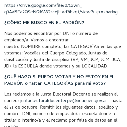
https://drive.google.com/file/
d/1xwn_
q3AaBEa2Q5eNQkWGzcejHwf8b7qt/
view?usp=sharing
¿CÓMO ME BUSCO EN EL PADRÓN?
Nos podemos encontrar por DNI o número de
empleado/a. Vamos a encontrar
nuestro NOMBRE completo, las CATEGORÍAS en las que
votamos: Vocalías del Cuerpo Colegiado, Juntas de
clasificación y Junta de disciplina (VP, VM, JCP, JCM, JCA,
JD), la ESCUELA donde votamos y su LOCALIDAD.
¿QUÉ HAGO SI PUEDO VOTAR Y NO ESTOY EN EL
PADRÓN o faltan CATEGORÍAS para mi voto?
Los reclamos a la Junta Electoral Docente se realizan al
correo:
juntaelectoraldocentecpe@
neuquen.gov.ar
hasta
el 21 de octubre. Remitir los siguientes datos: apellido y
nombre, DNI, número de empleado/a, escuela donde es
titular o interino/a y el reclamo por falta de datos en el