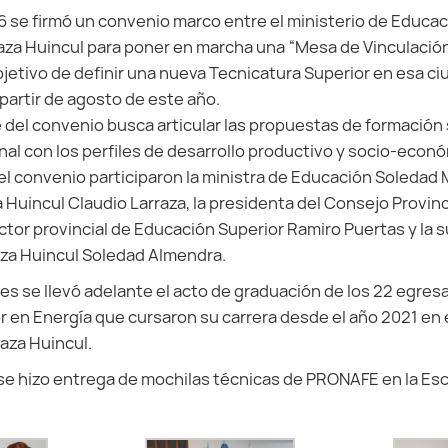
6 se firmó un convenio marco entre el ministerio de Educac
aza Huincul para poner en marcha una “Mesa de Vinculación
jetivo de definir una nueva Tecnicatura Superior en esa ciu
 partir de agosto de este año.
e del convenio busca articular las propuestas de formación
al con los perfiles de desarrollo productivo y socio-econ
del convenio participaron la ministra de Educación Soledad 
 Huincul Claudio Larraza, la presidenta del Consejo Provin
ector provincial de Educación Superior Ramiro Puertas y la 
aza Huincul Soledad Almendra.
nes se llevó adelante el acto de graduación de los 22 egres
r en Energía que cursaron su carrera desde el año 2021 en e
laza Huincul.
se hizo entrega de mochilas técnicas de PRONAFE en la Es