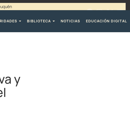
Neuquén
00 / 4494365 |
TELÉFONOS CPE
RIDADES
BIBLIOTECA
NOTICIAS
EDUCACIÓN DIGITAL
va y
el