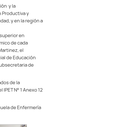
ión y la
 Productiva y
dad, y en la región a
 superior en
ómico de cada
Martinez, el
cial de Educación
subsecretaria de
ados de la
l IPET N° 1 Anexo 12
cuela de Enfermería