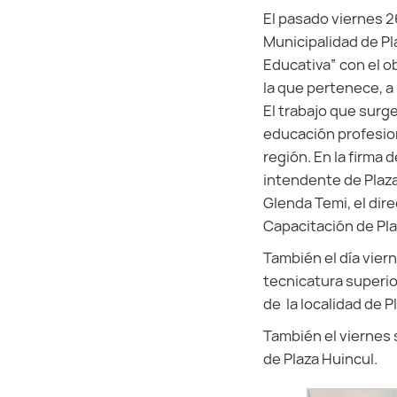
El pasado viernes 2
Municipalidad de Pl
Educativa” con el ob
la que pertenece, a
El trabajo que surg
educación profesion
región. En la firma 
intendente de Plaza
Glenda Temi, el dir
Capacitación de Pl
También el día vier
tecnicatura superio
de la localidad de P
También el viernes 
de Plaza Huincul.