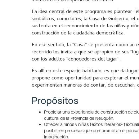
momento es un espacio de literatura.
La idea central de este programa es plantear “el
simbólicos, como lo es, la Casa de Gobierno, el 
sustenta en el reconocimiento de las niñas y ni
construcción de la ciudadana democrática.
En ese sentido, la “Casa” se presenta como un es
recorrido los invita a que se apropien de sus “lug
con los adultos “conocedores del lugar”.
Es allí en este espacio habitado, es que da lugar
propone como oportunidad para explorar el mundo
experimentan maneras de contar, de escuchar, de 
Propósitos
Propiciar una experiencia de construcción de ciud
cultural de la Provincia de Neuquén.
Ofrecer a niños y niñas textos literarios- textua
posibiliten procesos que comprometan el pensami
imaginación.