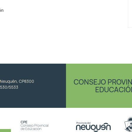
ón
CONSEJO PROVIN
, Neuquén, CP8300
530/5533
EDUCACIÓ