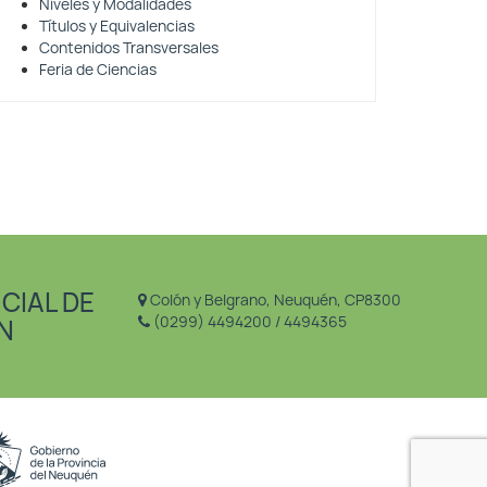
Niveles y Modalidades
Títulos y Equivalencias
Contenidos Transversales
Feria de Ciencias
CIAL DE
Colón y Belgrano, Neuquén, CP8300
(0299) 4494200 / 4494365
N