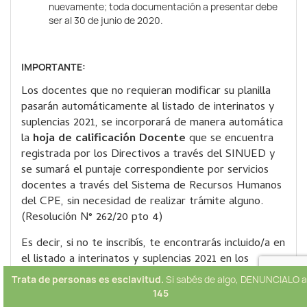
nuevamente; toda documentación a presentar debe
ser al 30 de junio de 2020.
IMPORTANTE:
Los docentes que no requieran modificar su planilla
pasarán automáticamente al listado de interinatos y
suplencias 2021, se incorporará de manera automática
la
hoja de calificación
Docente
que se encuentra
registrada por los Directivos a través del SINUED y
se sumará el puntaje correspondiente por servicios
docentes a través del Sistema de Recursos Humanos
del CPE, sin necesidad de realizar trámite alguno.
(Resolución N° 262/20 pto 4)
Es decir, si no te inscribís, te encontrarás incluido/a en
el listado a interinatos y suplencias 2021 en los
mismos CARGOS, CEF Y PCE que figuras en los
Trata de personas es esclavitud.
Si sabés de algo, DENUNCIALO a
listados 2020.
145