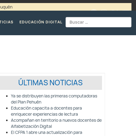
Neuquén
00 / 4494365 |
TELÉFONOS CPE
TICIAS
EDUCACIÓN DIGITAL
ÚLTIMAS NOTICIAS
Ya se distribuyen las primeras computadoras
del Plan Pehuén
Educación capacita a docentes para
enriquecer experiencias de lectura
Acompañan en territorio a nuevos docentes de
Alfabetización Digital
El CFPA 1 abre una actualización para