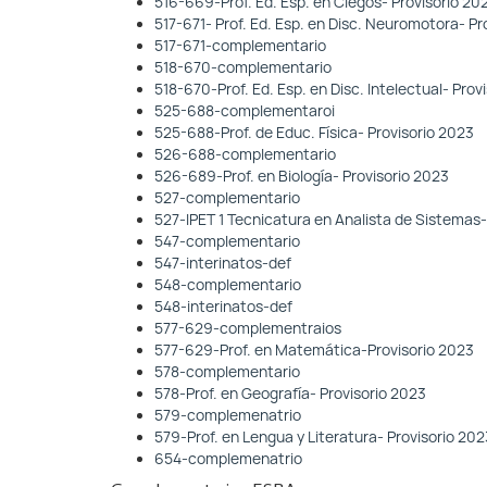
516-669-Prof. Ed. Esp. en Ciegos- Provisorio 20
517-671- Prof. Ed. Esp. en Disc. Neuromotora- Pr
517-671-complementario
518-670-complementario
518-670-Prof. Ed. Esp. en Disc. Intelectual- Prov
525-688-complementaroi
525-688-Prof. de Educ. Física- Provisorio 2023
526-688-complementario
526-689-Prof. en Biología- Provisorio 2023
527-complementario
527-IPET 1 Tecnicatura en Analista de Sistemas-
547-complementario
547-interinatos-def
548-complementario
548-interinatos-def
577-629-complementraios
577-629-Prof. en Matemática-Provisorio 2023
578-complementario
578-Prof. en Geografía- Provisorio 2023
579-complemenatrio
579-Prof. en Lengua y Literatura- Provisorio 202
654-complemenatrio