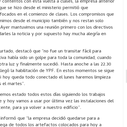
contentos con esta vuelta a clases, la empresa anterior
que se hizo desde el ministerio permitió que
nfocados en el comienzo de clases. Los compromisos que
umimos desde el municipio también y nos restan solo
 Ayer mantuvimos una reunión primero con los directivos
darles la noticia y por supuesto hay mucha alegría en
urtado, destacó que “no fue un transitar fácil para
tiva había sido un golpe para toda la comunidad, cuando
tra luz y finalmente sucedió. Hasta anoche a las 22.30
 llegó la habilitación de YPF. En estos momentos se sigue
si hoy queda todo conectado el lunes haremos limpieza
s el martes”.
emos estado todos estos días siguiendo los trabajos
e y hoy vamos a usar por última vez las instalaciones del
nte, para ya volver a nuestro edificio”.
 informó que “la empresa decidió quedarse para a
rega de todos los artefactos colocados para hoy a