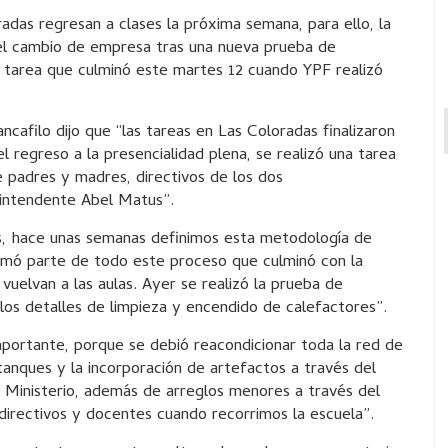
das regresan a clases la próxima semana, para ello, la
ó el cambio de empresa tras una nueva prueba de
la tarea que culminó este martes 12 cuando YPF realizó
cafilo dijo que “las tareas en Las Coloradas finalizaron
l regreso a la presencialidad plena, se realizó una tarea
e padres y madres, directivos de los dos
l intendente Abel Matus”.
s, hace unas semanas definimos esta metodología de
rmó parte de todo este proceso que culminó con la
vuelvan a las aulas. Ayer se realizó la prueba de
os detalles de limpieza y encendido de calefactores”.
mportante, porque se debió reacondicionar toda la red de
tanques y la incorporación de artefactos a través del
l Ministerio, además de arreglos menores a través del
directivos y docentes cuando recorrimos la escuela”.