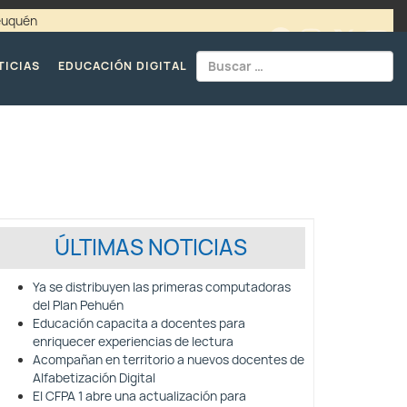
Neuquén
00 / 4494365 |
TELÉFONOS CPE
TICIAS
EDUCACIÓN DIGITAL
ÚLTIMAS NOTICIAS
Ya se distribuyen las primeras computadoras
del Plan Pehuén
Educación capacita a docentes para
enriquecer experiencias de lectura
Acompañan en territorio a nuevos docentes de
Alfabetización Digital
El CFPA 1 abre una actualización para