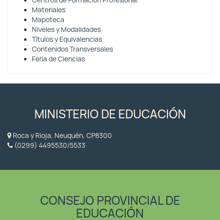
Centros de Formación Profesional
Materiales
Mapoteca
Niveles y Modalidades
Títulos y Equivalencias
Contenidos Transversales
Feria de Ciencias
MINISTERIO DE EDUCACIÓN
Roca y Rioja, Neuquén, CP8300
(0299) 4495530/5533
CONSEJO PROVINCIAL DE
EDUCACIÓN