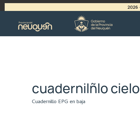
2026
>
LLAMADO A VACANTES
cuadernilñlo cielo
Cuadernillo EPG en baja