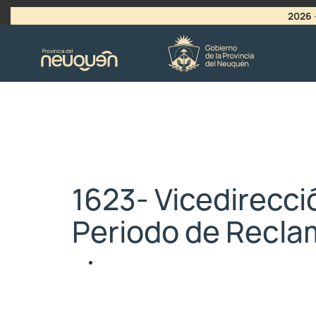
2026
>
LLAMADO A VACANTES
1623- Vicedirecci
Periodo de Recl