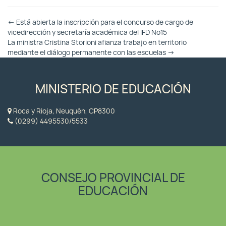
Otras
←
Está abierta la inscripción para el concurso de cargo de
Entradas
vicedirección y secretaría académica del IFD Nº15
La ministra Cristina Storioni afianza trabajo en territorio
mediante el diálogo permanente con las escuelas
→
MINISTERIO DE EDUCACIÓN
Roca y Rioja, Neuquén, CP8300
(0299) 4495530/5533
CONSEJO PROVINCIAL DE
EDUCACIÓN