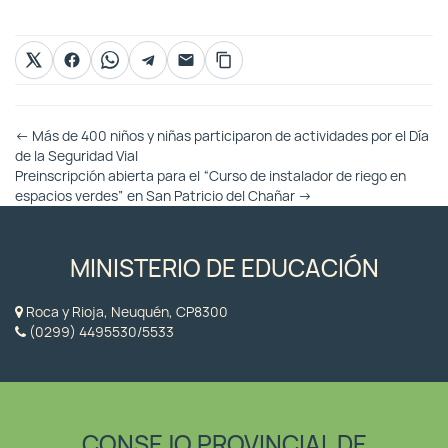
Otras
←
Más de 400 niños y niñas participaron de actividades por el Día
Entradas
de la Seguridad Vial
Preinscripción abierta para el “Curso de instalador de riego en
espacios verdes” en San Patricio del Chañar
→
MINISTERIO DE EDUCACIÓN
Roca y Rioja, Neuquén, CP8300
(0299) 4495530/5533
CONSEJO PROVINCIAL DE