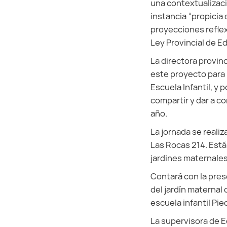
una contextualizaci
instancia “propicia
proyecciones reflex
Ley Provincial de Ed
La directora provinc
este proyecto para l
Escuela Infantil, y 
compartir y dar a co
año.
La jornada se realiz
Las Rocas 214. Está 
jardines maternales 
Contará con la prese
del jardín maternal
escuela infantil Pie
La supervisora de Ed