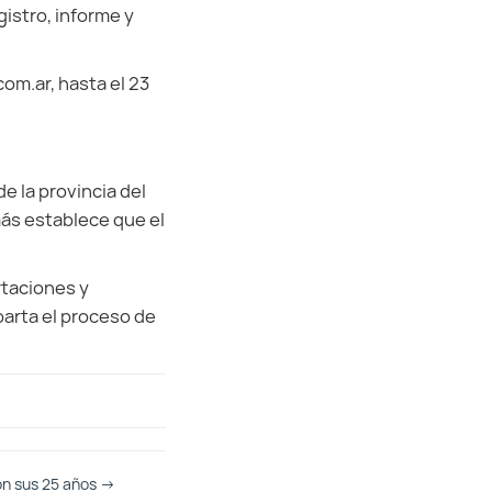
gistro, informe y
om.ar, hasta el 23
e la provincia del
más establece que el
rtaciones y
parta el proceso de
on sus 25 años
→