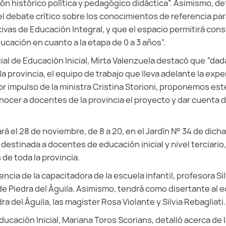
ón histórico política y pedagógico didáctica”. Asimismo, det
 el debate crítico sobre los conocimientos de referencia pa
ivas de Educación Integral, y que el espacio permitirá const
ucación en cuanto a la etapa de 0 a 3 años”.
ial de Educación Inicial, Mirta Valenzuela destacó que “dad
a provincia, el equipo de trabajo que lleva adelante la expe
por impulso de la ministra Cristina Storioni, proponemos es
nocer a docentes de la provincia el proyecto y dar cuenta de
ará el 28 de noviembre, de 8 a 20, en el Jardín N° 34 de dicha
destinada a docentes de educación inicial y nivel terciario,
de toda la provincia.
ncia de la capacitadora de la escuela infantil, profesora Si
 de Piedra del Águila. Asimismo, tendrá como disertante al 
dra del Águila, las magister Rosa Violante y Silvia Rebagliati.
ucación Inicial, Mariana Toros Scorians, detalló acerca de 