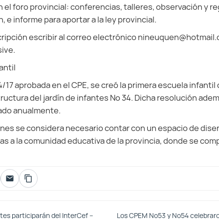
 el foro provincial: conferencias, talleres, observación y re
 e informe para aportar a la ley provincial.
cripción escribir al correo electrónico nineuquen@hotmail.c
ive.
antil
17 aprobada en el CPE, se creó la primera escuela infantil d
ructura del jardín de infantes Nº 34. Dicha resolución ade
ado anualmente.
nes se considera necesario contar con un espacio de dise
as a la comunidad educativa de la provincia, donde se com
es participarán del InterCef –
Los CPEM Nº53 y Nº54 celebrar