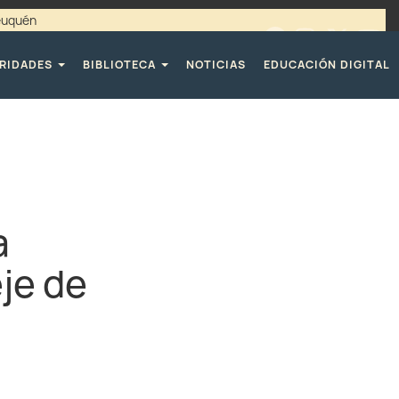
Neuquén
00 / 4494365 |
TELÉFONOS CPE
RIDADES
BIBLIOTECA
NOTICIAS
EDUCACIÓN DIGITAL
a
eje de