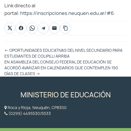
Link directo al
portal:
https://inscripciones.neuquen.edu.ar/#6
Otras
←
OPORTUNIDADES EDUCATIVAS DEL NIVEL SECUNDARIO PARA
Entradas
ESTUDIANTES DE COLIPILLI ARRIBA
EN ASAMBLEA DEL CONSEJO FEDERAL DE EDUCACIÓN SE
ACORDÓ AVANZAR EN CALENDARIOS QUE CONTEMPLEN 190
DÍAS DE CLASES
→
MINISTERIO DE EDUCACIÓN
Roca y Rioja, Neuquén, CP8300
(0299) 4495530/5533