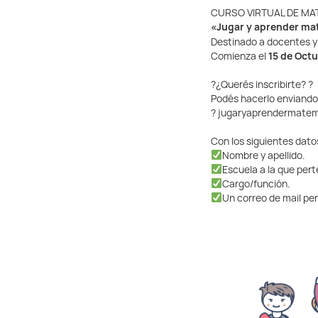
CURSO VIRTUAL DE MA
«Jugar y aprender ma
Destinado a docentes y
Comienza el
15 de Oct
?
¿Querés inscribirte?
?
Podés hacerlo enviando
?
jugaryaprendermate
Con los siguientes dato
Nombre y apellido.
Escuela a la que per
Cargo/función.
Un correo de mail pe