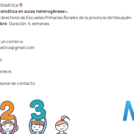
TEMÁTICA
temática en aulas heterogéneas».
Escuelas Primarias Rurales
 directivos de
de la provincia del Neuquén.
ubre
. Duración: 6 semanas.
 un correo a:
matica@gmail.com
s:
tenece.
rsonal de contacto.