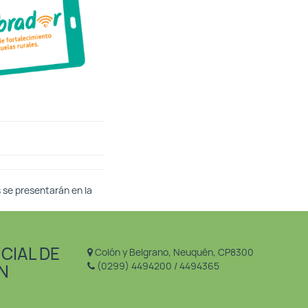
s se presentarán en la
CIAL DE
Colón y Belgrano, Neuquén, CP8300
(0299) 4494200 / 4494365
N