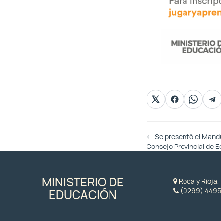
Otras
←
Se presentó el Mandu
Entradas
Consejo Provincial de 
MINISTERIO DE
Roca y Rioja
(0299) 4495
EDUCACIÓN