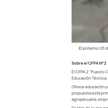
El próximo 05 d
Sobre el CFPA N°2
El CFPA 2 “Puesto C
Educación Técnica, 
Ofrece educación pa
propuesta está princ
agropecuaria, empre