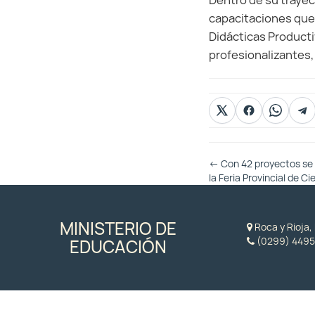
Dentro de su trayec
capacitaciones que 
Didácticas Productiv
profesionalizantes,
Otras
←
Con 42 proyectos se 
Entradas
la Feria Provincial de Ci
MINISTERIO DE
Roca y Rioja
(0299) 4495
EDUCACIÓN