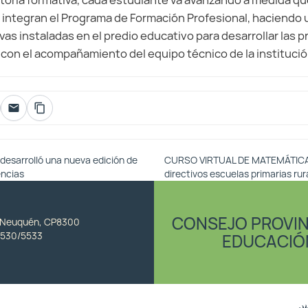
toria formativa, cada estudiante va avanzando a medida que
integran el Programa de Formación Profesional, haciendo 
as instaladas en el predio educativo para desarrollar las p
 con el acompañamiento del equipo técnico de la institució
desarrolló una nueva edición de
CURSO VIRTUAL DE MATEMÁTICA 
encias
directivos escuelas primarias ru
CONSEJO PROVIN
, Neuquén, CP8300
530/5533
EDUCACIÓ