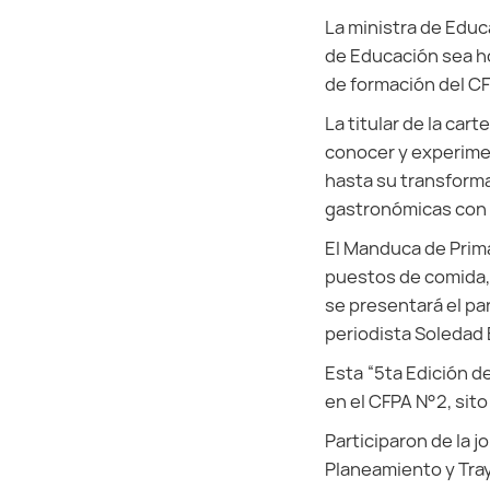
La ministra de Educ
de Educación sea ho
de formación del CF
La titular de la ca
conocer y experimen
hasta su transform
gastronómicas con u
El Manduca de Prima
puestos de comida, 
se presentará el pa
periodista Soledad 
Esta “5ta Edición de
en el CFPA N°2, sito
Participaron de la j
Planeamiento y Tray