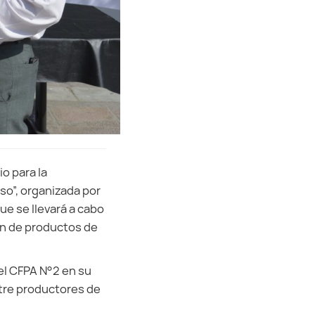
o para la
so”, organizada por
e se llevará a cabo
én de productos de
el CFPA N°2 en su
tre productores de