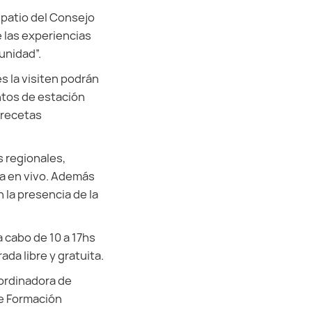
 patio del Consejo
e las experiencias
unidad”.
s la visiten podrán
ntos de estación
 recetas
s regionales,
ca en vivo. Además
 la presencia de la
a cabo de 10 a 17hs
ada libre y gratuita.
oordinadora de
de Formación