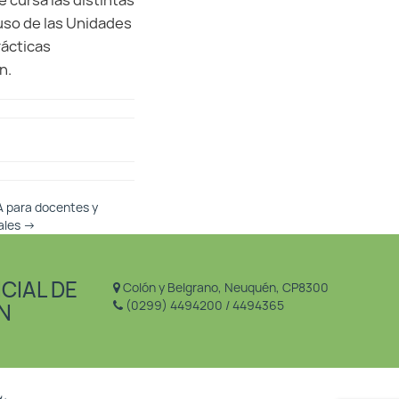
 cursa las distintas
uso de las Unidades
rácticas
n.
para docentes y
rales
→
CIAL DE
Colón y Belgrano, Neuquén, CP8300
(0299) 4494200 / 4494365
N