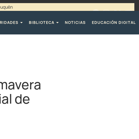
Neuquén
00 / 4494365 |
TELÉFONOS CPE
RIDADES
BIBLIOTECA
NOTICIAS
EDUCACIÓN DIGITAL
imavera
ial de