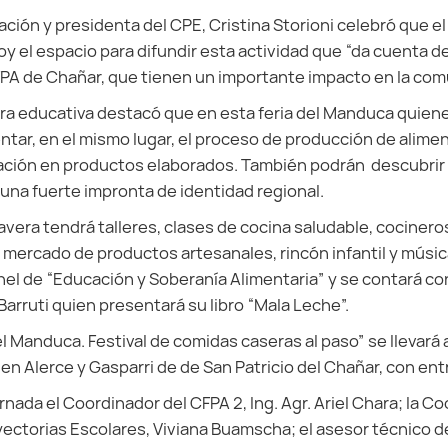
ación y presidenta del CPE, Cristina Storioni celebró que el
y el espacio para difundir esta actividad que “da cuenta d
PA de Chañar, que tienen un importante impacto en la com
rtera educativa destacó que en esta feria del Manduca quiene
tar, en el mismo lugar, el proceso de producción de alime
ación en productos elaborados. También podrán descubrir
na fuerte impronta de identidad regional.
vera tendrá talleres, clases de cocina saludable, cocinero
mercado de productos artesanales, rincón infantil y músi
nel de “Educación y Soberanía Alimentaria” y se contará con
Barruti quien presentará su libro “Mala Leche”.
l Manduca. Festival de comidas caseras al paso” se llevará 
 en Alerce y Gasparri de de San Patricio del Chañar, con entr
ornada el Coordinador del CFPA 2, Ing. Agr. Ariel Chara; la C
ectorias Escolares, Viviana Buamscha; el asesor técnico 