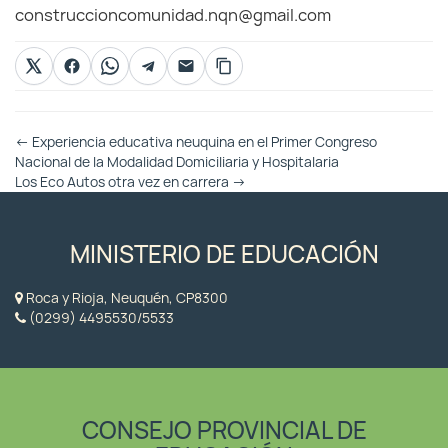
construccioncomunidad.nqn@gmail.com
Otras
←
Experiencia educativa neuquina en el Primer Congreso
Entradas
Nacional de la Modalidad Domiciliaria y Hospitalaria
Los Eco Autos otra vez en carrera
→
MINISTERIO DE EDUCACIÓN
Roca y Rioja, Neuquén, CP8300
(0299) 4495530/5533
CONSEJO PROVINCIAL DE