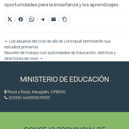
oportunidades para la enseñanza y los aprendizajes.
Otras
←
Los abuelos del club de día de Loncopué terminarán sus
Entradas
estudios primarios
Reunión de trabajo con autoridades de Educación, distritos y
directores de nivel
→
MINISTERIO DE EDUCACIÓN
Roca y Rioja, Neuquén, CP8300
(0299) 4495530/5533