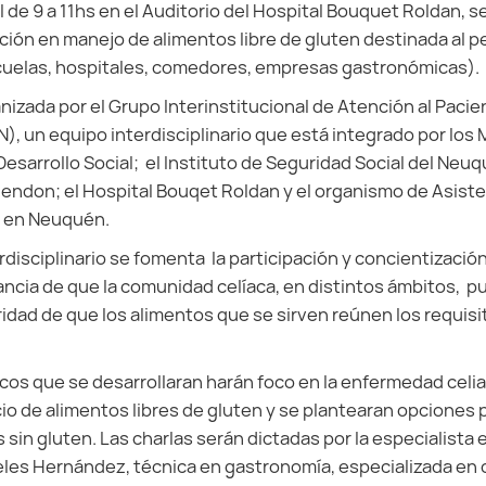
il de 9 a 11hs en el Auditorio del Hospital Bouquet Roldan, se
ción en manejo de alimentos libre de gluten destinada al p
scuelas, hospitales, comedores, empresas gastronómicas).
nizada por el Grupo Interinstitucional de Atención al Pacie
 un equipo interdisciplinario que está integrado por los 
Desarrollo Social; el Instituto de Seguridad Social del Neuq
Rendon; el Hospital Bouqet Roldan y el organismo de Asisten
e en Neuquén.
disciplinario se fomenta la participación y concientización
tancia de que la comunidad celíaca, en distintos ámbitos, p
ridad de que los alimentos que se sirven reúnen los requisi
os que se desarrollaran harán foco en la enfermedad celia
cio de alimentos libres de gluten y se plantearan opciones 
in gluten. Las charlas serán dictadas por la especialista e
eles Hernández, técnica en gastronomía, especializada en 