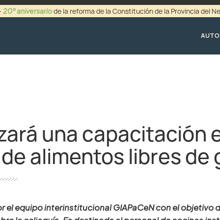
20° aniversario
-
de la reforma de la Constitución de la Provincia del 
+54 (0299) 44942
AUTO
izará una capacitación 
de alimentos libres de 
 el equipo interinstitucional
GIAPaCeN
con el objetivo 