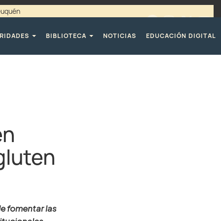
Neuquén
00 / 4494365 |
TELÉFONOS CPE
RIDADES
BIBLIOTECA
NOTICIAS
EDUCACIÓN DIGITAL
en
gluten
de fomentar las