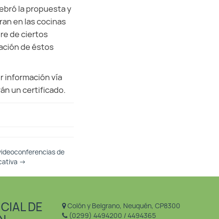
ebró la propuesta y
ran en las cocinas
re de ciertos
ación de éstos
r información vía
irán un certificado.
videoconferencias de
cativa
→
CIAL DE
Colón y Belgrano, Neuquén, CP8300
(0299) 4494200 / 4494365