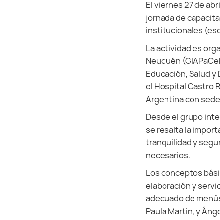
El viernes 27 de abr
jornada de capacita
institucionales (e
La actividad es orga
Neuquén (GIAPaCeN),
Educación, Salud y 
el Hospital Castro 
Argentina con sed
Desde el grupo inter
se resalta la impor
tranquilidad y segu
necesarios.
Los conceptos básic
elaboración y servi
adecuado de menús s
Paula Martin, y Áng