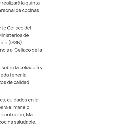
 realizará la quinta
ersonal de cocinas
nte Celiaco del
Ministerios de
uén (ISSN);
cia al Celíaco de la
 sobre la celiaquía y
ueda tener la
tos de calidad
ca, cuidados en la
para el manejo
n nutrición, Ma.
cocina saludable.