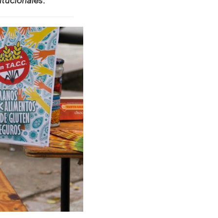
titucionales
.