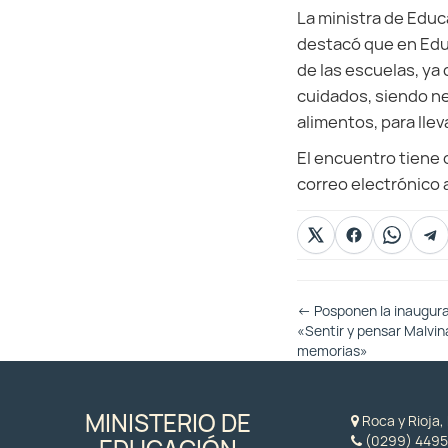
La ministra de Educ
destacó que en Educ
de las escuelas, ya
cuidados, siendo n
alimentos, para llev
El encuentro tiene 
correo electrónico 
Otras
←
Posponen la inaugura
Entradas
«Sentir y pensar Malvi
memorias»
MINISTERIO DE
Roca y Rioja
(0299) 4495