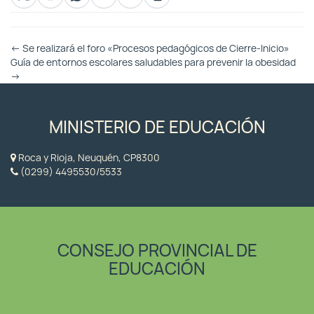
Otras
←
Se realizará el foro «Procesos pedagógicos de Cierre-Inicio»
Entradas
Guía de entornos escolares saludables para prevenir la obesidad
→
MINISTERIO DE EDUCACIÓN
Roca y Rioja, Neuquén, CP8300
(0299) 4495530/5533
CONSEJO PROVINCIAL DE
EDUCACIÓN