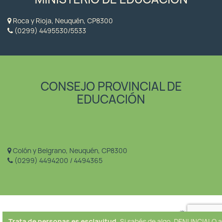
Roca y Rioja, Neuquén, CP8300
(0299) 4495530/5533
CONSEJO PROVINCIAL DE
EDUCACIÓN
Colón y Belgrano, Neuquén, CP8300
(0299) 4494200 / 4494365
Trata de personas es esclavitud.
Si sabés de algo, DENUNCIALO a