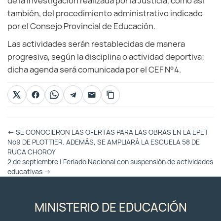
de la investigación realizada por la Justicia, como así
también, del procedimiento administrativo indicado
por el Consejo Provincial de Educación.
Las actividades serán restablecidas de manera
progresiva, según la disciplina o actividad deportiva;
dicha agenda será comunicada por el CEF N°4.
Otras
←
SE CONOCIERON LAS OFERTAS PARA LAS OBRAS EN LA EPET
Entradas
Nº9 DE PLOTTIER. ADEMÁS, SE AMPLIARÁ LA ESCUELA 58 DE
RUCA CHOROY
2 de septiembre | Feriado Nacional con suspensión de actividades
educativas
→
MINISTERIO DE EDUCACIÓN