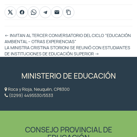
Otras
←
INVITAN AL TERCER CONVERSATORIO DEL CICLO “EDUCACIÓN
Entradas
AMBIENTAL – OTRAS EXPERIENCIAS”
LA MINISTRA CRISTINA STORIONI SE REUNIÓ CON ESTUDIANTES
DE INSTITUCIONES DE EDUCACIÓN SUPERIOR
→
MINISTERIO DE EDUCACIÓN
Roca y Rioja, Neuquén, CP8300
(0299) 4495530/5533
CONSEJO PROVINCIAL DE