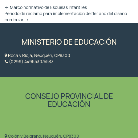
Otras
←
Marco normativo de Escuelas Infantiles
Entradas
Período de reclamo para implementación del 1er año del diseño
curricular
→
MINISTERIO DE EDUCACIÓN
Roca y Rioja, Neuquén, CP8300
(0299) 4495530/5533
CONSEJO PROVINCIAL DE
EDUCACIÓN
Colón y Belgrano, Neuquén, CP8300