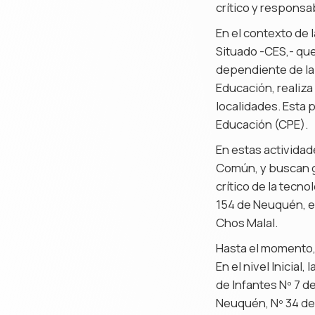
crítico y responsa
En el contexto de 
Situado -CES,- que
dependiente de la
Educación, realiza 
localidades. Esta 
Educación (CPE).
En estas actividade
Común, y buscan g
crítico de la tecno
154 de Neuquén, el
Chos Malal.
Hasta el momento,
En el nivel Inicial
de Infantes Nº 7 d
Neuquén, Nº 34 de P