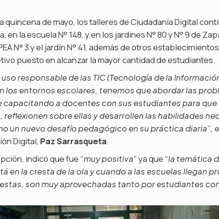
 quincena de mayo, los talleres de Ciudadanía Digital cont
, en la escuela N° 148, y en los jardines N° 80 y N° 9 de Zap
EPEA N° 3 y el jardín N° 41, además de otros establecimiento
jetivo puesto en alcanzar la mayor cantidad de estudiantes.
 uso responsable de las TIC (Tecnología de la Información
n los entornos escolares, tenemos que abordar las prob
ne capacitando a docentes con sus estudiantes para qu
 reflexionen sobre ellas y desarrollen las habilidades ne
e
o un nuevo desafío pedagógico en su práctica diaria”,
ón Digital,
Paz Sarrasqueta
.
epción, indicó que fue
ya que
“muy positiva”
“la temática 
tá en la cresta de la ola y cuando a las escuelas llegan 
estas, son muy aprovechadas tanto por estudiantes c