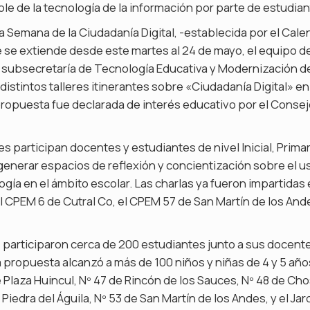
ble de la tecnología de la información por parte de estudian
la Semana de la Ciudadanía Digital, -establecida por el Cale
 se extiende desde este martes al 24 de mayo, el equipo de
 subsecretaría de Tecnología Educativa y Modernización de
distintos talleres itinerantes sobre «Ciudadanía Digital» en
propuesta fue declarada de interés educativo por el Consej
s participan docentes y estudiantes de nivel Inicial, Primar
enerar espacios de reflexión y concientización sobre el u
logía en el ámbito escolar. Las charlas ya fueron impartidas 
 CPEM 6 de Cutral Co, el CPEM 57 de San Martín de los And
 participaron cerca de 200 estudiantes junto a sus docent
, la propuesta alcanzó a más de 100 niños y niñas de 4 y 5 año
e Plaza Huincul, Nº 47 de Rincón de los Sauces, Nº 48 de Cho
iedra del Águila, Nº 53 de San Martín de los Andes, y el Jar