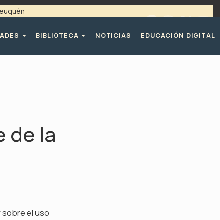
 Neuquén
 / 4494365 |
TELÉFONOS CPE
DADES
BIBLIOTECA
NOTICIAS
EDUCACIÓN DIGITAL
 de la
r sobre el uso