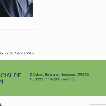
dín 66 de Cuenca XVI
→
CIAL DE
Colón y Belgrano, Neuquén, CP8300
(0299) 4494200 / 4494365
N