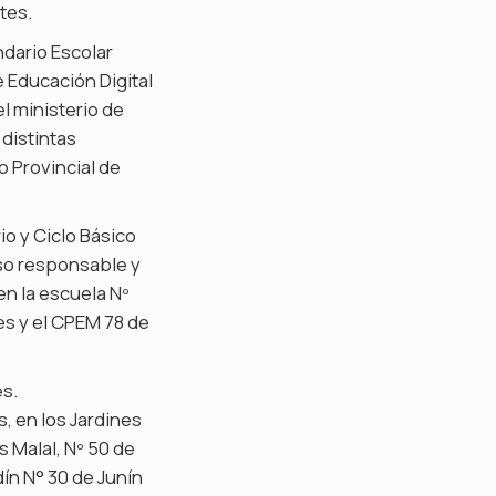
tes.
ndario Escolar
 Educación Digital
l ministerio de
 distintas
o Provincial de
io y Ciclo Básico
so responsable y
en la escuela Nº
es y el CPEM 78 de
es.
s, en los Jardines
s Malal, Nº 50 de
dín N° 30 de Junín