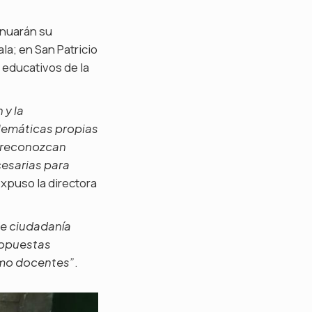
inuarán su
ala; en San Patricio
s educativos de la
 y la
lemáticas propias
e reconozcan
cesarias para
xpuso la directora
de ciudadanía
propuestas
.
omo docentes”