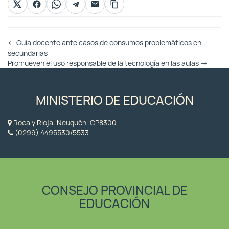
Otras
←
Guía docente ante casos de consumos problemáticos en
Entradas
secundarias
Promueven el uso responsable de la tecnología en las aulas
→
MINISTERIO DE EDUCACIÓN
Roca y Rioja, Neuquén, CP8300
(0299) 4495530/5533
CONSEJO PROVINCIAL DE
EDUCACIÓN