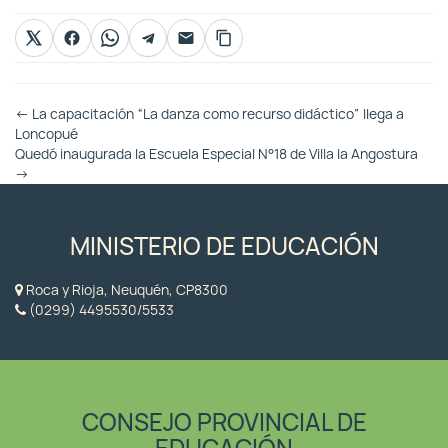
Otras
←
La capacitación “La danza como recurso didáctico” llega a
Entradas
Loncopué
Quedó inaugurada la Escuela Especial N°18 de Villa la Angostura
→
MINISTERIO DE EDUCACIÓN
Roca y Rioja, Neuquén, CP8300
(0299) 4495530/5533
CONSEJO PROVINCIAL DE