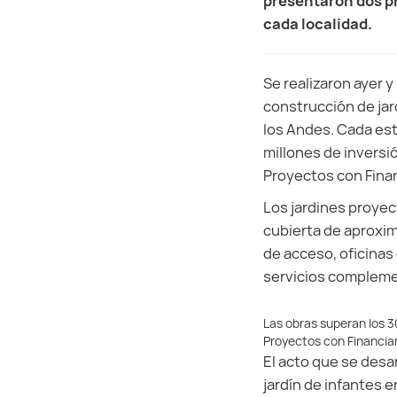
presentaron dos pr
cada localidad.
Se realizaron ayer 
construcción de jar
los Andes. Cada est
millones de inversi
Proyectos con Fina
Los jardines proye
cubierta de aproxi
de acceso, oficinas
servicios compleme
Las obras superan los 30
Proyectos con Financi
El acto que se desar
jardín de infantes e