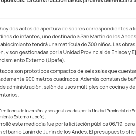
opuestas. La construcción de los jardines beneficiará 
y hoy dos actos de apertura de sobres correspondientes a li
dines de infantes, uno destinado a San Martín de los Andes 
ablecimiento tendrá una matrícula de 300 niños. Las obras
ón, y son gestionadas por la Unidad Provincial de Enlace y 
nciamiento Externo (Upefe).
ctados son prototipos compactos de seis salas que cuentan
madamente 900 metros cuadrados. Además constan de baño
 de administración, salón de usos múltiples con cocina y dep
ntarios.
 millones de inversión, y son gestionadas por la Unidad Provincial de E
amiento Externo (Upefe).
rolló este mediodía fue por la licitación pública 06/19, para
n el barrio Lanín de Junín de los Andes. El presupuesto ofici