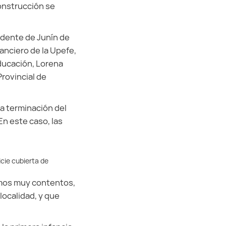
construcción se
endente de Junín de
nanciero de la Upefe,
Educación, Lorena
rovincial de
la terminación del
En este caso, las
cie cubierta de
amos muy contentos,
localidad, y que