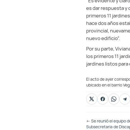
“Es evidente y clar
es dar respuesta y c
primeros 11 jardine
hace dos años estab
provincial, nuevam
nuevo edificio”.
Por su parte, Vivia
los primeros 11 jard
jardines listos para 
El acto de ayer correspo
ubicado en el barrio Ve
Otras
←
Se reunió el equipo de
Entradas
Subsecretaria de Disca