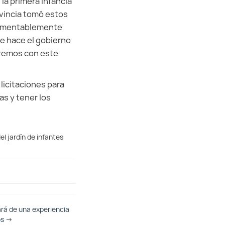
la primera infancia
rovincia tomó estos
 lamentablemente
ue hace el gobierno
aremos con este
licitaciones para
as y tener los
el jardín de infantes
ará de una experiencia
os
→