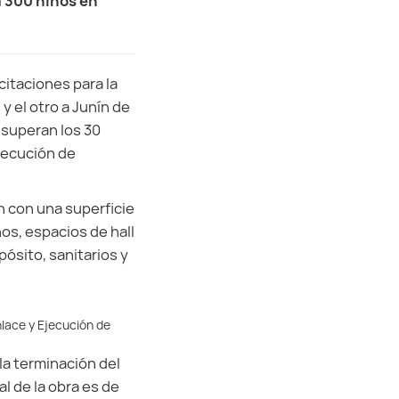
a 300 niños en
citaciones para la
y el otro a Junín de
 superan los 30
Ejecución de
 con una superficie
s, espacios de hall
ósito, sanitarios y
nlace y Ejecución de
 la terminación del
al de la obra es de