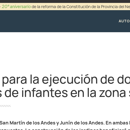
20° aniversario
-
de la reforma de la Constitución de la Provincia del 
+54 (0299) 44942
AUTO
 para la ejecución de d
 de infantes en la zona
San Martín de los Andes y Junín de los Andes. En ambas 