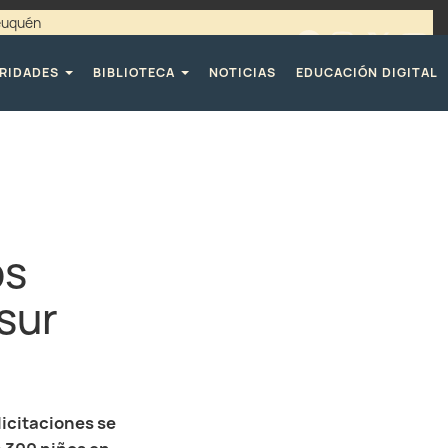
Neuquén
00 / 4494365 |
TELÉFONOS CPE
RIDADES
BIBLIOTECA
NOTICIAS
EDUCACIÓN DIGITAL
os
 sur
licitaciones se