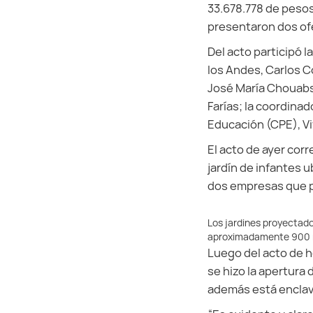
33.678.778 de pesos
presentaron dos ofe
Del acto participó l
los Andes, Carlos Co
José María Chouabs;
Farías; la coordina
Educación (CPE), V
El acto de ayer corr
jardín de infantes u
dos empresas que p
Los jardines proyectado
aproximadamente 900 
Luego del acto de 
se hizo la apertura 
además está enclava