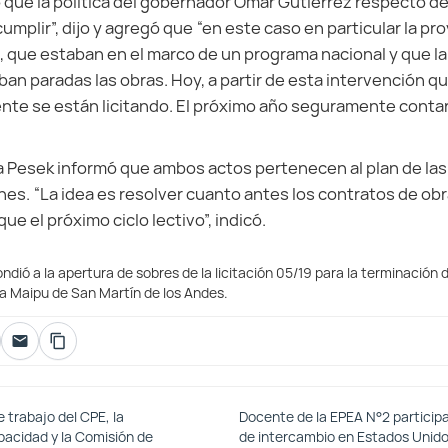
o que la política del gobernador Omar Gutiérrez respecto de 
umplir”, dijo y agregó que “en este caso en particular la p
s, que estaban en el marco de un programa nacional y que
an paradas las obras. Hoy, a partir de esta intervención q
ente se están licitando. El próximo año seguramente cont
na Pesek informó que ambos actos pertenecen al plan de las 
ines. “La idea es resolver cuanto antes los contratos de obr
que el próximo ciclo lectivo”, indicó.
ndió a la apertura de sobres de la licitación 05/19 para la terminación d
ga Maipu de San Martín de los Andes.
 trabajo del CPE, la
Docente de la EPEA N°2 particip
pacidad y la Comisión de
de intercambio en Estados Unid