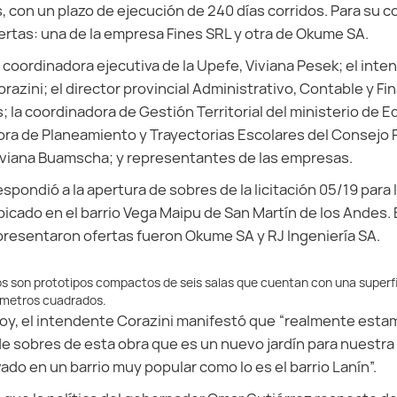
, con un plazo de ejecución de 240 días corridos. Para su 
rtas: una de la empresa Fines SRL y otra de Okume SA.
a coordinadora ejecutiva de la Upefe, Viviana Pesek; el int
razini; el director provincial Administrativo, Contable y Fi
 la coordinadora de Gestión Territorial del ministerio de 
dora de Planeamiento y Trayectorias Escolares del Consejo P
iviana Buamscha; y representantes de las empresas.
espondió a la apertura de sobres de la licitación 05/19 para 
bicado en el barrio Vega Maipu de San Martín de los Andes. 
resentaron ofertas fueron Okume SA y RJ Ingeniería SA.
s son prototipos compactos de seis salas que cuentan con una superfi
metros cuadrados.
hoy, el intendente Corazini manifestó que “realmente est
de sobres de esta obra que es un nuevo jardín para nuestra 
do en un barrio muy popular como lo es el barrio Lanín”.