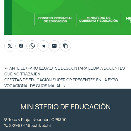
Otras
←
ANTE EL «PARO ILEGAL» SE DESCONTARÁ EL DÍA A DOCENTES
Entradas
QUE NO TRABAJEN
OFERTAS DE EDUCACIÓN SUPERIOR PRESENTES EN LA EXPO
VOCACIONAL DE CHOS MALAL
→
MINISTERIO DE EDUCACIÓN
Roca y Rioja, Neuquén, CP8300
(0299) 4495530/5533