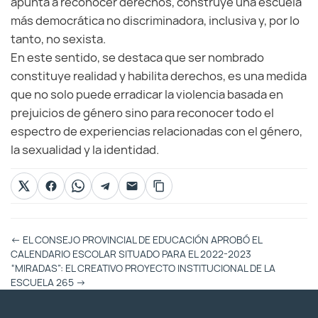
apunta a reconocer derechos, construye una escuela
más democrática no discriminadora, inclusiva y, por lo
tanto, no sexista.
En este sentido, se destaca que ser nombrado
constituye realidad y habilita derechos, es una medida
que no solo puede erradicar la violencia basada en
prejuicios de género sino para reconocer todo el
espectro de experiencias relacionadas con el género,
la sexualidad y la identidad.
Otras
←
EL CONSEJO PROVINCIAL DE EDUCACIÓN APROBÓ EL
Entradas
CALENDARIO ESCOLAR SITUADO PARA EL 2022-2023
“MIRADAS”: EL CREATIVO PROYECTO INSTITUCIONAL DE LA
ESCUELA 265
→