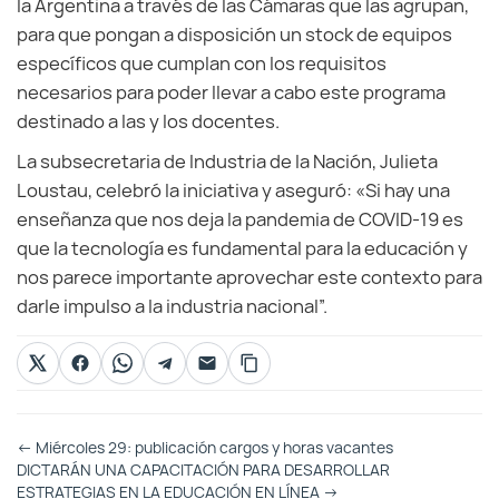
la Argentina a través de las Cámaras que las agrupan,
para que pongan a disposición un stock de equipos
específicos que cumplan con los requisitos
necesarios para poder llevar a cabo este programa
destinado a las y los docentes.
La subsecretaria de Industria de la Nación, Julieta
Loustau, celebró la iniciativa y aseguró: «Si hay una
enseñanza que nos deja la pandemia de COVID-19 es
que la tecnología es fundamental para la educación y
nos parece importante aprovechar este contexto para
darle impulso a la industria nacional”.
Otras
←
Miércoles 29: publicación cargos y horas vacantes
Entradas
DICTARÁN UNA CAPACITACIÓN PARA DESARROLLAR
ESTRATEGIAS EN LA EDUCACIÓN EN LÍNEA
→