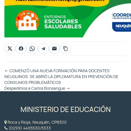
Otras
←
COMENZÓ UNA NUEVA FORMACIÓN PARA DOCENTES
Entradas
NEUQUINOS: SE ABRIÓ LA DIPLOMATURA EN PREVENCIÓN DE
CONSUMOS PROBLEMÁTICOS
Despedimos a Carlos Bonsangue
→
MINISTERIO DE EDUCACIÓN
Roca y Rioja, Neuquén, CP8300
(0299) 4495530/5533