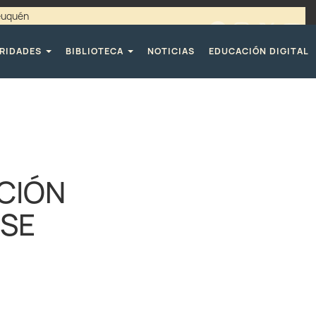
Neuquén
00 / 4494365 |
TELÉFONOS CPE
RIDADES
BIBLIOTECA
NOTICIAS
EDUCACIÓN DIGITAL
CIÓN
 SE