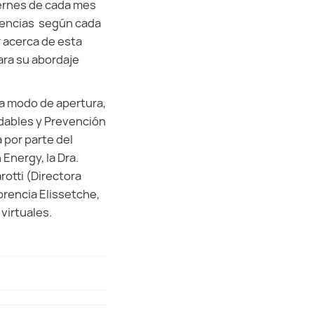
iernes de cada mes
riencias según cada
r acerca de esta
ra su abordaje
 a modo de apertura,
dables y Prevención
 por parte del
Energy, la Dra.
rotti (Directora
orencia Elissetche,
 virtuales.