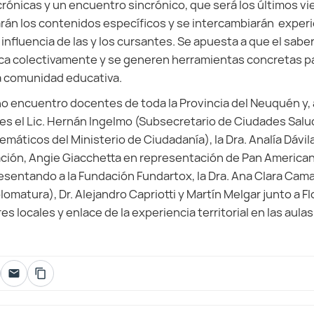
rónicas y un encuentro sincrónico, que será los últimos v
arán los contenidos específicos y se intercambiarán expe
influencia de las y los cursantes. Se apuesta a que el sabe
ca colectivamente y se generen herramientas concretas pa
a comunidad educativa.
ho encuentro docentes de toda la Provincia del Neuquén y,
es el Lic. Hernán Ingelmo (Subsecretario de Ciudades Salu
áticos del Ministerio de Ciudadanía), la Dra. Analía Dávila
ción, Angie Giacchetta en representación de Pan American 
resentando a la Fundación Fundartox, la Dra. Ana Clara Cama
omatura), Dr. Alejandro Capriotti y Martín Melgar junto a Fl
s locales y enlace de la experiencia territorial en las aulas