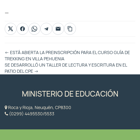
—
Otras
←
ESTÁ ABIERTA LA PREINSCRIPCIÓN PARA EL CURSO GUÍA DE
Entradas
TREKKING EN VILLA PEHUENIA
SE DESARROLLÓ UN TALLER DE LECTURA Y ESCRITURA EN EL
PATIO DEL CPE
→
MINISTERIO DE EDUCACIÓN
Roca y Rioja, Neuquén, CP8300
(0299) 4495530/5533