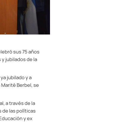
elebró sus 75 años
y jubilados de la
ya jubilado y a
Marité Berbel, se
, a través de la
de las políticas
 Educación y ex