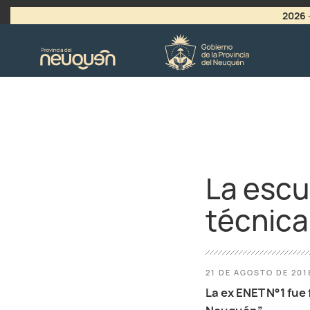
2026
>
LLAMADO A VACANTES
La escu
técnica
21 DE AGOSTO DE 201
La ex ENET N°1 fue