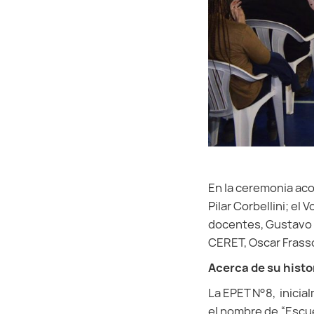
En la ceremonia aco
Pilar Corbellini; el
docentes, Gustavo A
CERET, Oscar Frasso
Acerca de su histo
La EPET N°8, inici
el nombre de “Escue