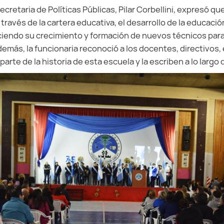
ecretaria de Políticas Públicas, Pilar Corbellini, expresó que
 través de la cartera educativa, el desarrollo de la educaci
ciendo su crecimiento y formación de nuevos técnicos para
demás, la funcionaria reconoció a los docentes, directivos,
rte de la historia de esta escuela y la escriben a lo largo 