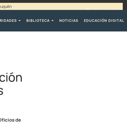
Neuquén
00 / 4494365 |
TELÉFONOS CPE
RIDADES
BIBLIOTECA
NOTICIAS
EDUCACIÓN DIGITAL
ción
s
Oficios de