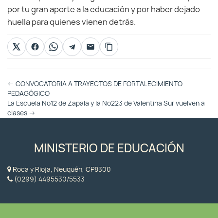
por tu gran aporte a la educación y por haber dejado
huella para quienes vienen detrás.
Otras
←
CONVOCATORIA A TRAYECTOS DE FORTALECIMIENTO
Entradas
PEDAGÓGICO
La Escuela Nº12 de Zapala y la Nº223 de Valentina Sur vuelven a
clases
→
MINISTERIO DE EDUCACIÓN
Roca y Rioja, Neuquén, CP8300
(0299) 4495530/5533