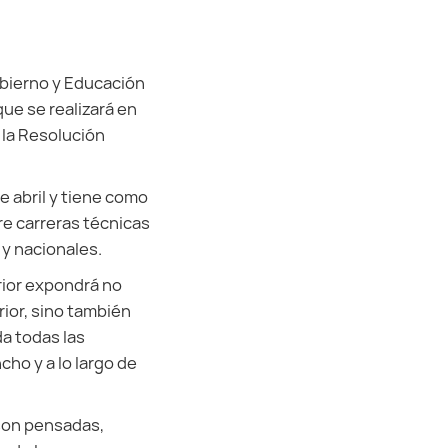
obierno y Educación
que se realizará en
 la Resolución
de abril y tiene como
re carreras técnicas
 y nacionales.
rior expondrá no
ior, sino también
a todas las
cho y a lo largo de
 son pensadas,