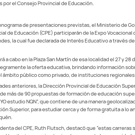
 por el Consejo Provincial de Educación.
onograma de presentaciones previstas, el Ministerio de G
cial de Educación (CPE) participarán de la Expo Vocacional 
ndes, la cual fue declarada de Interés Educativo a través de
ará a cabo en la Plaza San Martín de esa localidad el 27 y 28 
ntegramente la oferta educativa, brindando información sob
el ámbito público como privado, de instituciones regionales
es anteriores, la Dirección Provincial de Educación Supe
a de más de 90 propuestas de formación de educación super
 “YO estudio NQN”, que contiene de una manera geolocalizad
n Superior, para estudiar cerca y de forma gratuita a lo an
uquén.
sidenta del CPE, Ruth Flutsch, destacó que “estas carreras