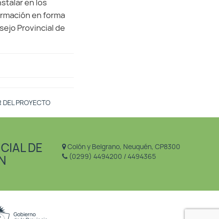
stalar en los
formación en forma
ejo Provincial de
R DEL PROYECTO
CIAL DE
Colón y Belgrano, Neuquén, CP8300
(0299) 4494200 / 4494365
N