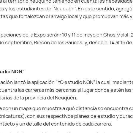
s al territorio neuquino teniendo en cuenta las necesidade
s y los estudiantes del Neuquén”. En este sentido, agreg
as que fortalezcan el arraigo local y que promuevan más 
ipaciones de la Expo serán: 10 y 11 de mayo en Chos Malal; 
 de septiembre, Rincón de los Sauces; y, desde el 14 al 16 
tudio NQN”
ación lanzó la aplicación “YO estudio NQN” la cual, median
cuentra las carreras más cercanas al lugar donde estén las
arias de la provincia del Neuquén.
a con un mapa que muestra a qué distancia se encuentra ca
nicaturas), con sus respectivos planes de estudio y durac
ntacto y un detalle del contenido de cada carrera.