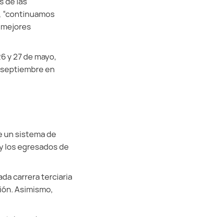
s de las
ó, “continuamos
y mejores
26 y 27 de mayo,
de septiembre en
te un sistema de
 y los egresados de
da carrera terciaria
ión. Asimismo,