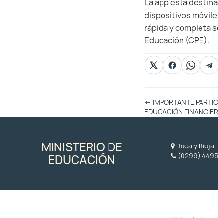
La app está destina
dispositivos móvile
rápida y completa s
Educación (CPE).
Otras
←
IMPORTANTE PARTIC
Entradas
EDUCACIÓN FINANCIERA
MINISTERIO DE
Roca y Rioja
(0299) 4495
EDUCACIÓN