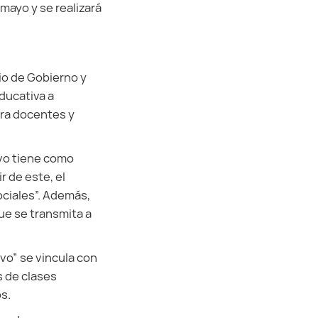
mayo y se realizará
io de Gobierno y
ducativa a
ara docentes y
ivo tiene como
r de este, el
ociales”. Además,
ue se transmita a
vo” se vincula con
s de clases
s.