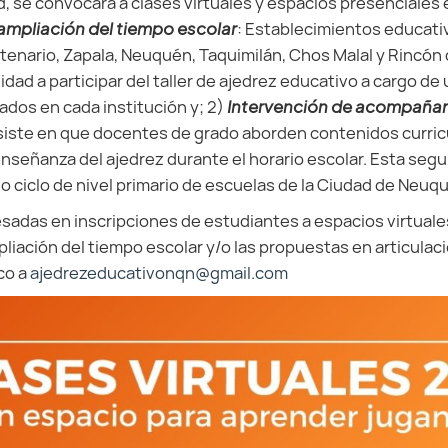
, se convocará a clases virtuales y espacios presenciales
ampliación del tiempo escolar
: Establecimientos educati
tenario, Zapala, Neuquén, Taquimilán, Chos Malal y Rincón
idad a participar del taller de ajedrez educativo a cargo de u
ados en cada institución y; 2)
Intervención de acompaña
iste en que docentes de grado aborden contenidos curric
 enseñanza del ajedrez durante el horario escolar. Esta se
 ciclo de nivel primario de escuelas de la Ciudad de Neuq
sadas en inscripciones de estudiantes a espacios virtuale
liación del tiempo escolar y/o las propuestas en articulac
co a
ajedrezeducativonqn@gmail.com