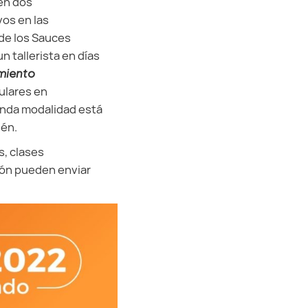
 en dos
vos en las
 de los Sauces
n tallerista en días
miento
ulares en
gunda modalidad está
uén.
s, clases
ión pueden enviar