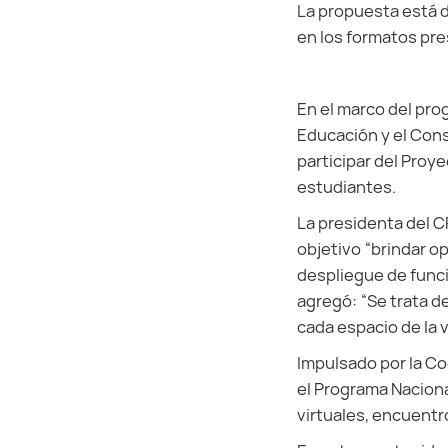
La propuesta está d
en los formatos pres
En el marco del pro
Educación y el Cons
participar del Proy
estudiantes.
La presidenta del 
objetivo “brindar op
despliegue de funci
agregó: “Se trata d
cada espacio de la v
Impulsado por la Co
el Programa Nacional
virtuales, encuentr