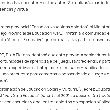
estinada a docentes y estudiantes. Se realizará a partir de 
encial y virtual.
grama provincial “Escuelas Neuquinas Abiertas”, el Minister
ejo Provincial de Educación (CPE) invitan a la comunidad e
ecto “Ajedrez Educativo” que se realizará a partir de mayo p
CPE, Ruth Flutsch, destacó que este proyecto socioeducat
ortunidades de aprendizaje del juego, favoreciendo, a parti
ones cognitivas, estrategias intelectuales y habilidades s
e una propuesta para comenzar a pensar desde el juego y q
ida”.
ordinación de Educación Social y Cultural, “Ajedrez Educati
 “Volvé a la Escuela”. Durante el 2021 se desarrolló a travé
os con escuelas y encuentros abiertos en espacios público