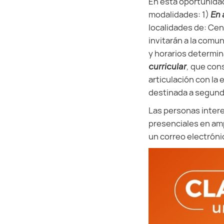
En esta oportunidad
modalidades: 1)
En 
localidades de: Cen
invitarán a la comun
y horarios determin
curricular
,
que cons
articulación con la
destinada a segundo
Las personas intere
presenciales en amp
un correo electróni