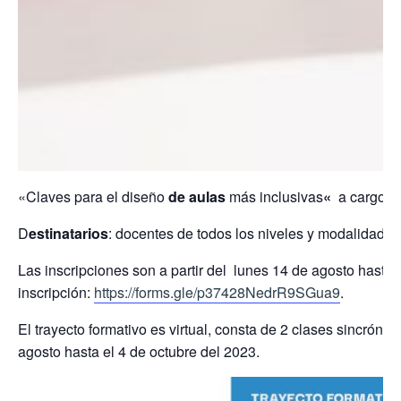
«Claves para el diseño
de aulas
más inclusivas
«
a cargo de
D
estinatarios
: docentes de todos los niveles y modalidade
Las inscripciones son a partir del lunes 14 de agosto hasta e
inscripción:
https://forms.
gle/p37428NedrR9SGua9
.
El trayecto formativo es virtual, consta de 2 clases sincróni
agosto hasta el 4 de octubre del 2023.