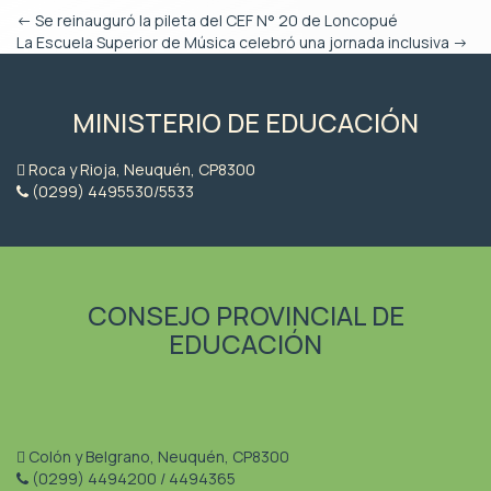
←
Se reinauguró la pileta del CEF N° 20 de Loncopué
La Escuela Superior de Música celebró una jornada inclusiva
→
MINISTERIO DE EDUCACIÓN
Roca y Rioja, Neuquén, CP8300
(0299) 4495530/5533
CONSEJO PROVINCIAL DE
EDUCACIÓN
Colón y Belgrano, Neuquén, CP8300
(0299) 4494200 / 4494365