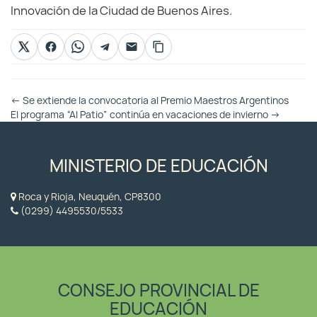
Innovación de la Ciudad de Buenos Aires.
Otras
←
Se extiende la convocatoria al Premio Maestros Argentinos
Entradas
El programa “Al Patio” continúa en vacaciones de invierno
→
MINISTERIO DE EDUCACIÓN
Roca y Rioja, Neuquén, CP8300
(0299) 4495530/5533
CONSEJO PROVINCIAL DE
EDUCACIÓN