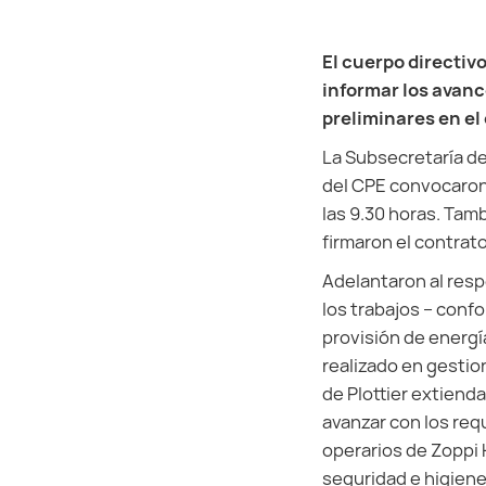
El cuerpo directiv
informar los avanc
preliminares en el 
La Subsecretaría de
del CPE convocaron 
las 9.30 horas. Tam
firmaron el contrato
Adelantaron al respe
los trabajos – conf
provisión de energí
realizado en gestio
de Plottier extiend
avanzar con los requ
operarios de Zoppi 
seguridad e higiene