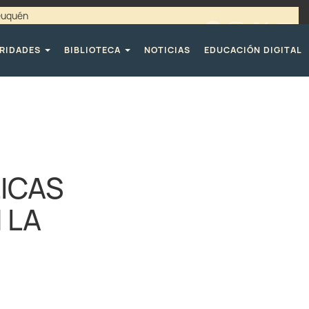
Neuquén
00 / 4494365 |
TELÉFONOS CPE
RIDADES
BIBLIOTECA
NOTICIAS
EDUCACIÓN DIGITAL
LICAS
 LA