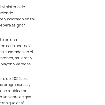
l Ministerio de
asciende
e y aclararon en tal
deberá asignar
ste en una
 en cada uno, sala
os cuadrados en el
 varones, mujeres y
 playón y veredas
bre de 2022, las
vas programadas y
s, se reubicaron
zó una obra de gas.
terna que está