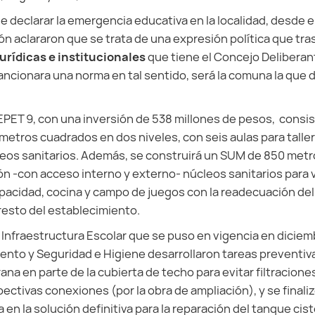
e declarar la emergencia educativa en la localidad, desde e
n aclararon que se trata de una expresión política que tr
rídicas e institucionales
que tiene el Concejo Deliberant
sancionara una norma en tal sentido, será la comuna la que 
 EPET 9, con una inversión de 538 millones de pesos, consi
metros cuadrados en dos niveles, con seis aulas para taller
leos sanitarios. Además, se construirá un SUM de 850 metr
ción -con acceso interno y externo- núcleos sanitarios para
acidad, cocina y campo de juegos con la readecuación del
resto del establecimiento.
e Infraestructura Escolar que se puso en vigencia en diciem
ento y Seguridad e Higiene desarrollaron tareas preventi
na en parte de la cubierta de techo para evitar filtracione
pectivas conexiones (por la obra de ampliación), y se finali
 en la solución definitiva para la reparación del tanque cis