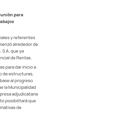
eunión para
rabajos
iales y referentes
omenzó alrededor de
 S.A. que ya
incial de Rentas.
s para dar inicio a
o de estructuras,
 base al progreso
e la Municipalidad
mpresa adjudicataria
to posibilitará que
rmativas de