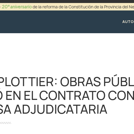
20° aniversario
-
de la reforma de la Constitución de la Provincia del 
+54 (0299) 44942
AUTO
 PLOTTIER: OBRAS PÚB
 EN EL CONTRATO CON
A ADJUDICATARIA