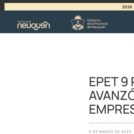
2026
>
LLAMADO A VACANTES
EPET 9
AVANZÓ
EMPRES
9 DE MARZO DE 2023