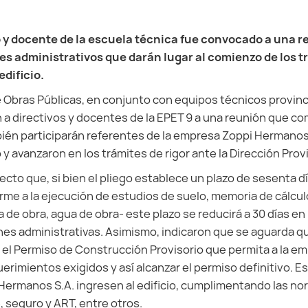
o y docente de la escuela técnica fue convocado a una r
es administrativos que darán lugar al comienzo de los t
edificio.
 Obras Públicas, en conjunto con equipos técnicos provinc
a directivos y docentes de la EPET 9 a una reunión que c
bién participarán referentes de la empresa Zoppi Hermanos.
 y avanzaron en los trámites de rigor ante la Dirección Prov
cto que, si bien el pliego establece un plazo de sesenta día
orme a la ejecución de estudios de suelo, memoria de cálcul
a de obra, agua de obra- este plazo se reducirá a 30 días en
nes administrativas. Asimismo, indicaron que se aguarda qu
a el Permiso de Construcción Provisorio que permita a la e
erimientos exigidos y así alcanzar el permiso definitivo. Es
Hermanos S.A. ingresen al edificio, cumplimentando las no
, seguro y ART, entre otros.