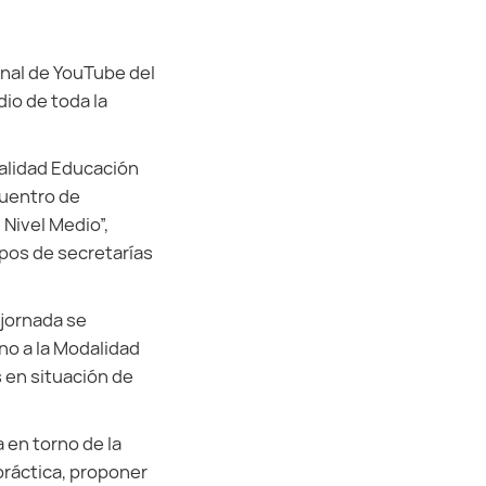
Canal de YouTube del
io de toda la
dalidad Educación
ncuentro de
Nivel Medio”,
pos de secretarías
 jornada se
no a la Modalidad
s en situación de
 en torno de la
 práctica, proponer