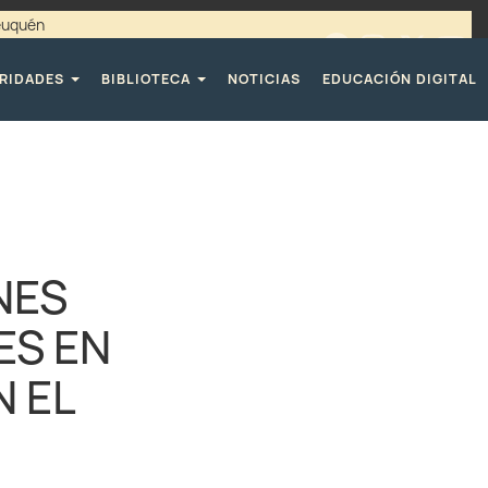
Neuquén
00 / 4494365 |
TELÉFONOS CPE
RIDADES
BIBLIOTECA
NOTICIAS
EDUCACIÓN DIGITAL
NES
ES EN
 EL