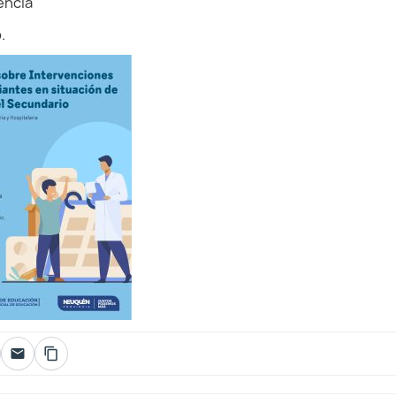
encia
.