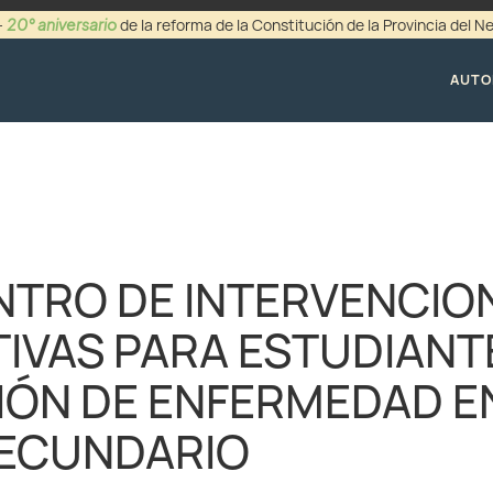
20° aniversario
-
de la reforma de la Constitución de la Provincia del 
+54 (0299) 44942
AUTO
TRO DE INTERVENCIO
IVAS PARA ESTUDIANT
IÓN DE ENFERMEDAD EN
SECUNDARIO