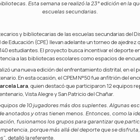
ibliotecas. Esta semana se realizó la 23° edición en la qu
escuelas secundarias.
ecarios y bibliotecarias de las escuelas secundarias del Dis
 de Educación (CPE) llevan adelante un torneo de ajedrez 
40 estudiantes. El proyecto busca incentivar el deporte ent
tencia a las bibliotecas escolares como espacios de encue
lizó una nueva edición del enfrentamiento distrital, en el 
nario. En esta ocasión, el CPEM N°50 fue anfitrión del enc
arcela Lara
, quien destacó que participaron 12 equipos r
entenario, Vista Alegre y San Patricio del Chañar.
equipos de 10 jugadores más dos suplentes. Algunas esc
 anotados y otras tienen menos. Entonces, como la idea
ipación, fusionamos los grupos para garantizar que partic
competencia, porque más allá del deporte que se disfruta
, detalló la referente.
es”