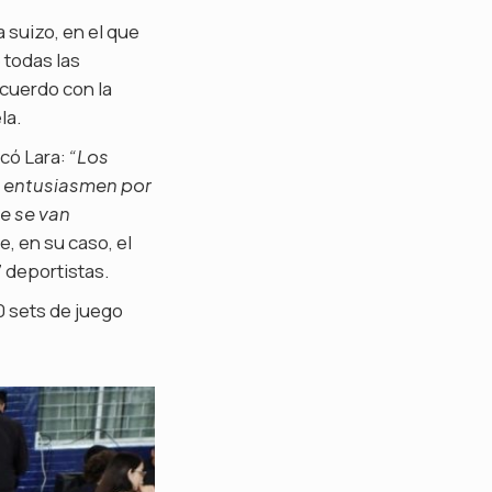
a suizo, en el que
 todas las
acuerdo con la
la.
icó Lara:
“Los
e entusiasmen por
e se van
, en su caso, el
 deportistas.
50 sets de juego