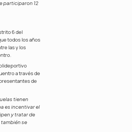
e participaron 12
trito 6 del
que todos los años
re las y los
ntro.
polideportivo
uentro a través de
epresentantes de
uelas tienen
 es incentivar el
ipen y tratar de
, también se