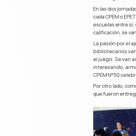
En las dos jornada
cada CPEM o EPET 
escuelas entre sí,
calificación, se v
La pasión por el aje
bibliotecarios va
el juego. Se van
interesando, arm
CPEM N°50 celebró
Por otro lado, com
que fueron entrega