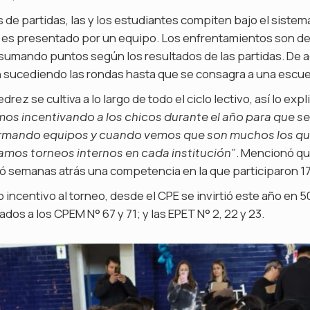
s de partidas, las y los estudiantes compiten bajo el sistem
es presentado por un equipo. Los enfrentamientos son de
 sumando puntos según los resultados de las partidas. De 
an sucediendo las rondas hasta que se consagra a una escue
drez se cultiva a lo largo de todo el ciclo lectivo, así lo expl
mos incentivando a los chicos durante el año para que s
 armando equipos y cuando vemos que son muchos los qu
. Mencionó que
amos torneos internos en cada institución”
 semanas atrás una competencia en la que participaron 17
o incentivo al torneo, desde el CPE se invirtió este año en 
dos a los CPEM N° 67 y 71; y las EPET N° 2, 22 y 23.