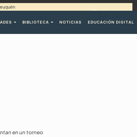
 Neuquén
 / 4494365 |
TELÉFONOS CPE
DADES
BIBLIOTECA
NOTICIAS
EDUCACIÓN DIGITAL
entan en un torneo