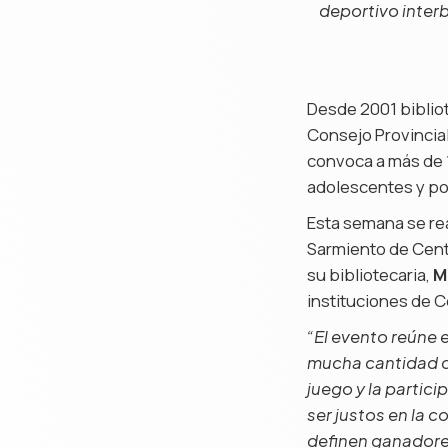
deportivo interb
Desde 2001 bibliot
Consejo Provincial
convoca a más de 1
adolescentes y po
Esta semana se rea
Sarmiento de Cente
su bibliotecaria,
M
instituciones de C
“El evento reúne 
mucha cantidad de
juego y la partic
ser justos en la 
definen ganador