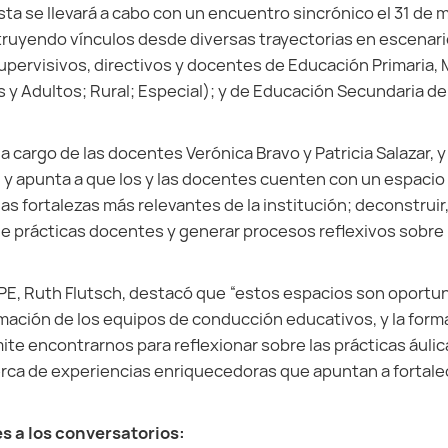
a se llevará a cabo con un encuentro sincrónico el 31 de ma
struyendo vínculos desde diversas trayectorias en escenari
supervisivos, directivos y docentes de Educación Primaria,
y Adultos; Rural; Especial); y de Educación Secundaria de 
a cargo de las docentes Verónica Bravo y Patricia Salazar, 
; y apunta a que los y las docentes cuenten con un espacio 
las fortalezas más relevantes de la institución; deconstruir
de prácticas docentes y generar procesos reflexivos sobre 
PE, Ruth Flutsch, destacó que “estos espacios son oportu
rmación de los equipos de conducción educativos, y la forma
te encontrarnos para reflexionar sobre las prácticas áulic
rca de experiencias enriquecedoras que apuntan a fortalec
s a los conversatorios: