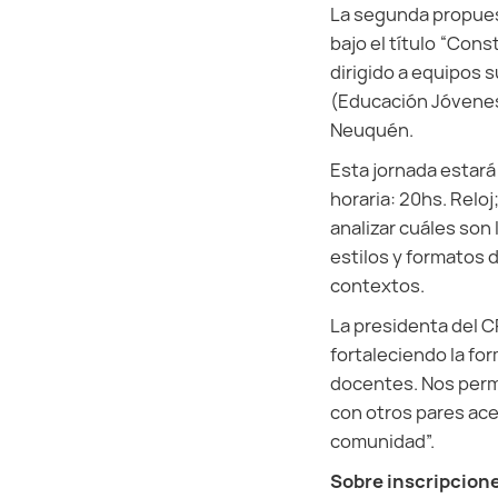
La segunda propuest
bajo el título “Con
dirigido a equipos 
(Educación Jóvenes 
Neuquén.
Esta jornada estará 
horaria: 20hs. Reloj
analizar cuáles son 
estilos y formatos 
contextos.
La presidenta del C
fortaleciendo la fo
docentes. Nos permi
con otros pares ace
comunidad”.
Sobre inscripcione