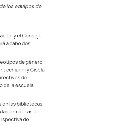
de los equipos de
ación y el Consejo
ará a cabo dos
reotipos de género
hiacchiarini y Gisela
irectivos de
o de la escuela
 en las bibliotecas
n las temáticas de
erspectiva de