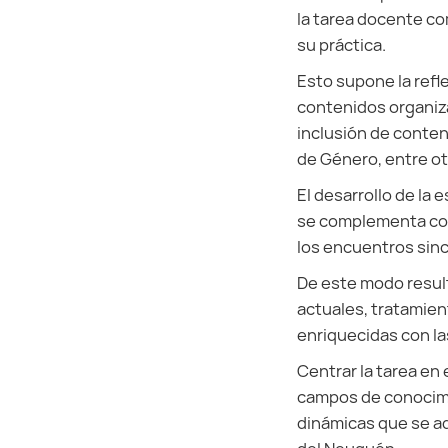
la tarea docente c
su práctica.
Esto supone la refl
contenidos organiza
inclusión de conten
de Género, entre ot
El desarrollo de la
se complementa con
los encuentros sin
De este modo resul
actuales, tratamien
enriquecidas con l
Centrar la tarea en 
campos de conocimi
dinámicas que se ad