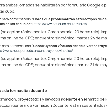
ra ambas jornadas se habilitarán por formulario Google a pa
tar cupo.
ón para conversatorio
“Libros que problematizan estereotipos de gén
les en las escuelas”:
https://www.neuquen.edu.ar/libros/
se agotan rápidamente). Carga horaria: 20 horas reloj. I
orma online del CPE; encuentro sincrónico: martes 24 de may
ón para conversatorio
“Construyendo vínculos desde diversas traye
ps://www.neuquen.edu.ar/construyendovinculos/
se agotan rápidamente). Carga horaria: 20 horas reloj. I
orma online del CPE; encuentro sincrónico: martes 31 de may
as de formación docente
rmación, proyectados y llevados adelante en el marco de l
irección general de Formación Docente, están sustentados 