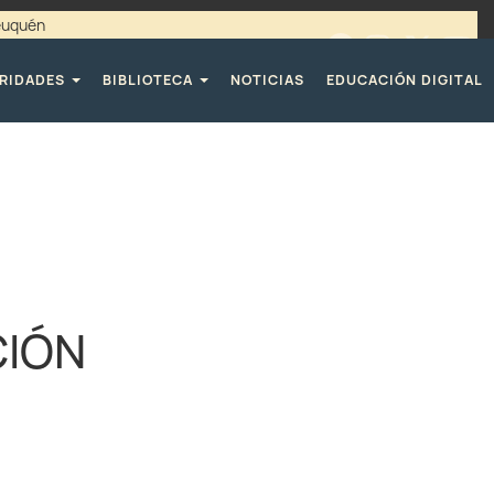
Neuquén
00 / 4494365 |
TELÉFONOS CPE
RIDADES
BIBLIOTECA
NOTICIAS
EDUCACIÓN DIGITAL
CIÓN