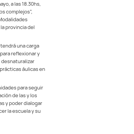
yo, a las 18.30hs,
os complejos”,
 Modalidades
la provincia del
y tendrá una carga
para reflexionar y
, desnaturalizar
prácticas áulicas en
nidades para seguir
ción de las y los
as y poder dialogar
er la escuela y su