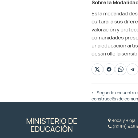
Sobre la Modalidad
Es la modalidad des
cultura, a sus difer
valoración y protecc
comunidades present
una educación artís
desarrolle la sensib
Otras
←
Segundo encuentro de
Entradas
construcción de comun
MINISTERIO DE
Roca y Rioja
(0299) 4495
EDUCACIÓN