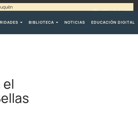
Neuquén
00 / 4494365 |
TELÉFONOS CPE
RIDADES
BIBLIOTECA
NOTICIAS
EDUCACIÓN DIGITAL
 el
ellas