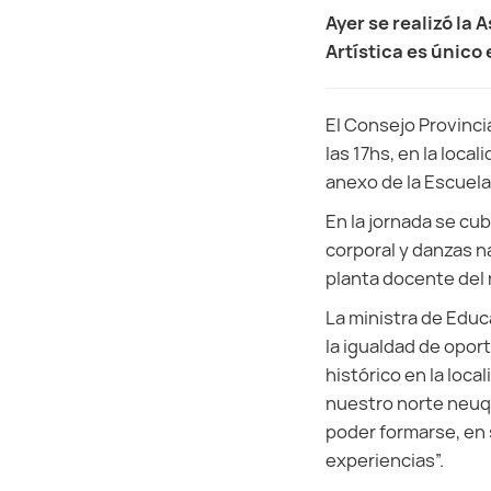
Ayer se realizó la
Artística es único 
El Consejo Provincia
las 17hs, en la loca
anexo de la Escuela
En la jornada se cub
corporal y danzas n
planta docente del 
La ministra de Educ
la igualdad de oport
histórico en la loca
nuestro norte neuq
poder formarse, en 
experiencias”.