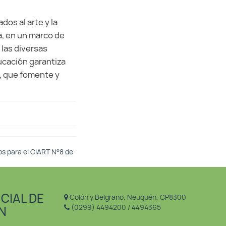
dos al arte y la
va, en un marco de
 las diversas
ucación garantiza
, que fomente y
os para el CIART N°8 de
CIAL DE
Colón y Belgrano, Neuquén, CP8300
(0299) 4494200 / 4494365
N