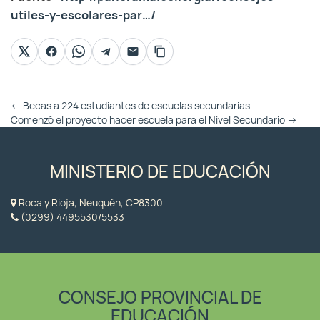
utiles-y-escolares-par…/
Otras
←
Becas a 224 estudiantes de escuelas secundarias
Entradas
Comenzó el proyecto hacer escuela para el Nivel Secundario
→
MINISTERIO DE EDUCACIÓN
Roca y Rioja, Neuquén, CP8300
(0299) 4495530/5533
CONSEJO PROVINCIAL DE
EDUCACIÓN