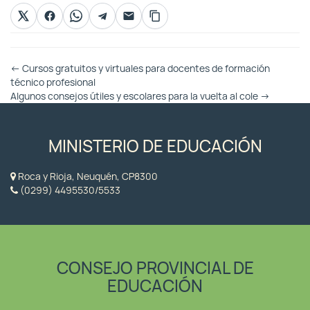
Otras
←
Cursos gratuitos y virtuales para docentes de formación
Entradas
técnico profesional
Algunos consejos útiles y escolares para la vuelta al cole
→
MINISTERIO DE EDUCACIÓN
Roca y Rioja, Neuquén, CP8300
(0299) 4495530/5533
CONSEJO PROVINCIAL DE
EDUCACIÓN