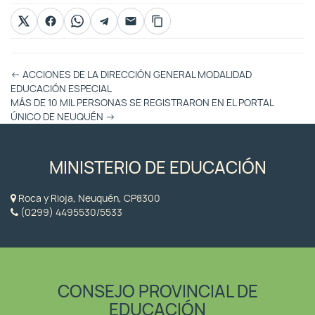
Otras
←
ACCIONES DE LA DIRECCIÓN GENERAL MODALIDAD
Entradas
EDUCACIÓN ESPECIAL
MÁS DE 10 MIL PERSONAS SE REGISTRARON EN EL PORTAL
ÚNICO DE NEUQUÉN
→
MINISTERIO DE EDUCACIÓN
Roca y Rioja, Neuquén, CP8300
(0299) 4495530/5533
CONSEJO PROVINCIAL DE
EDUCACIÓN